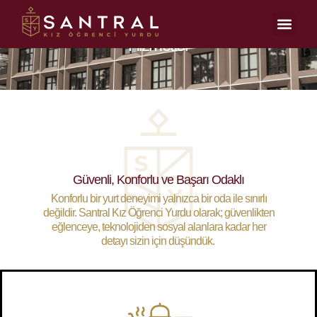
Hizmetler
Güvenli, Konforlu ve Başarı Odaklı
Konforlu bir yurt deneyimi yalnızca bir oda ile sınırlı
değildir. Santral Kız Öğrenci Yurdu olarak; güvenlikten
eğlenceye, teknolojiden sosyal alanlara kadar her
detayı sizin için düşündük.