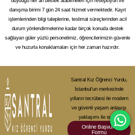
duyduğu her an destek alabilmeleri için
resepsiyon ve
danışma birimi 7 gün 24 saat
hizmet vermektedir. Kayıt
işlemlerinden bilgi taleplerine, teslimat süreçlerinden acil
durum yönlendirmelerine kadar birçok konuda destek
sağlayan güler yüzlü personelimiz, öğrencilerimizin güvenle
ve huzurla konaklamaları için her zaman hazırdır.
Santral Kız Öğrenci Yurdu,
İstanbul’un merkezinde
yılların tecrübesi ile modern
ve güvenli yaşam anlayışı
yaklaşımı ile sunar.
Online Başvuru
Formu