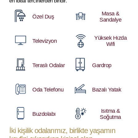
en ideal tercihlerden biridir.
Masa &
Özel Duş
Sandalye
Yüksek Hızda
Televizyon
Wifi
Teraslı Odalar
Gardrop
Oda Telefonu
Bazalı Yatak
Isıtma &
Buzdolabı
Soğutma
İki kişilik odalarımız, birlikte yaşamın