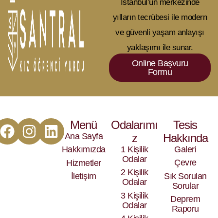
İstanbul’un merkezinde
yılların tecrübesi ile modern
ve güvenli yaşam anlayışı
yaklaşımı ile sunar.
Online Başvuru
Formu
Menü
Odalarımı
Tesis
Ana Sayfa
z
Hakkında
1 Kişilik
Galeri
Hakkımızda
Odalar
Çevre
Hizmetler
2 Kişilik
Sık Sorulan
İletişim
Odalar
Sorular
3 Kişilik
Deprem
Odalar
Raporu