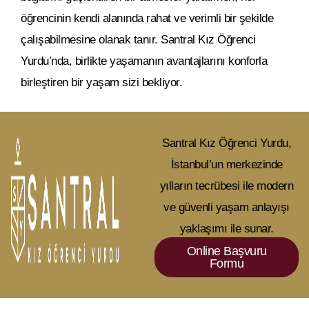
öğrencinin kendi alanında rahat ve verimli bir şekilde
çalışabilmesine olanak tanır. Santral Kız Öğrenci
Yurdu’nda, birlikte yaşamanın avantajlarını konforla
birleştiren bir yaşam sizi bekliyor.
Santral Kız Öğrenci Yurdu,
İstanbul’un merkezinde
yılların tecrübesi ile modern
ve güvenli yaşam anlayışı
yaklaşımı ile sunar.
Online Başvuru
Formu